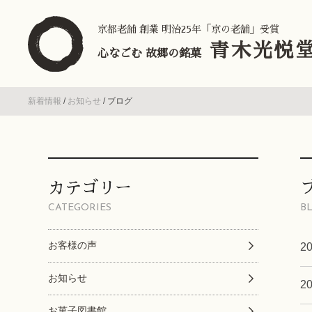
京都老舗 創業 明治25年「京の老舗」受賞
青木光悦
心なごむ 故郷の銘菓
新着情報
/
お知らせ
/
ブログ
カテゴリー
CATEGORIES
B
お客様の声
2
お知らせ
2
お菓子図書館