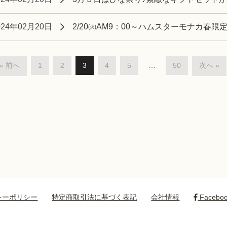
024年02月20日
2/20㈫AM9：00～ハムスターモナカ春
« 前へ
1
2
3
4
5
…
50
次へ »
シーポリシー
特定商取引法に基づく表記
会社情報
Facebo