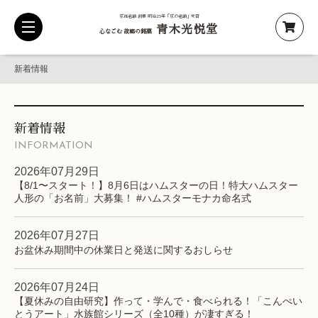
京都老舗 創業 明治25年「京の老舗」受賞
青木光悦堂
toggle
心なごむ 故郷の銘菓
navigation
新着情報
新着情報
INFORMATION
2026年07月29日
【8/1〜スタート！】8月6日はハムスターの日！特大ハムスター
人形の「お名前」大募集！ #ハムスターモナカ命名式
2026年07月27日
お盆休み期間中の休業日と発送に関するおしらせ
2026年07月24日
【夏休みの自由研究】作って・学んで・食べられる！「こんぺい
とうアート」水族館シリーズ（全10種）が凄すぎる！