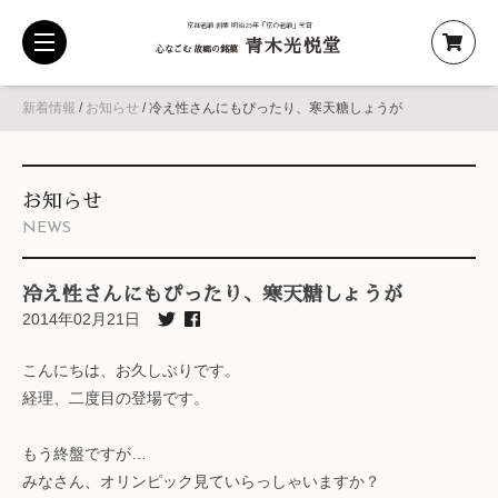
京都老舗 創業 明治25年「京の老舗」受賞
青木光悦堂
toggle
心なごむ 故郷の銘菓
navigation
新着情報
/
お知らせ
/
冷え性さんにもぴったり、寒天糖しょうが
お知らせ
NEWS
冷え性さんにもぴったり、寒天糖しょうが
2014年02月21日
こんにちは、お久しぶりです。
経理、二度目の登場です。
もう終盤ですが…
みなさん、オリンピック見ていらっしゃいますか？